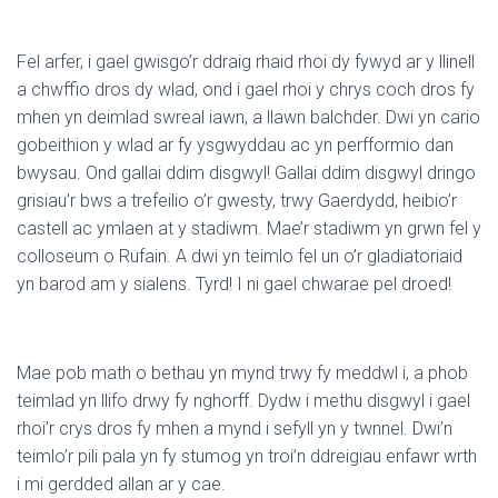
Fel arfer, i gael gwisgo’r ddraig rhaid rhoi dy fywyd ar y llinell
a chwffio dros dy wlad, ond i gael rhoi y chrys coch dros fy
mhen yn deimlad swreal iawn, a llawn balchder. Dwi yn cario
gobeithion y wlad ar fy ysgwyddau ac yn perfformio dan
bwysau. Ond gallai ddim disgwyl! Gallai ddim disgwyl dringo
grisiau’r bws a trefeilio o’r gwesty, trwy Gaerdydd, heibio’r
castell ac ymlaen at y stadiwm. Mae’r stadiwm yn grwn fel y
colloseum o Rufain. A dwi yn teimlo fel un o’r gladiatoriaid
yn barod am y sialens. Tyrd! I ni gael chwarae pel droed!
Mae pob math o bethau yn mynd trwy fy meddwl i, a phob
teimlad yn llifo drwy fy nghorff. Dydw i methu disgwyl i gael
rhoi’r crys dros fy mhen a mynd i sefyll yn y twnnel. Dwi’n
teimlo’r pili pala yn fy stumog yn troi’n ddreigiau enfawr wrth
i mi gerdded allan ar y cae.