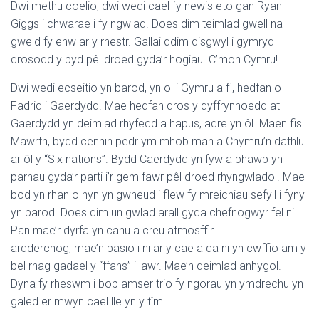
Dwi methu coelio, dwi wedi cael fy newis eto gan Ryan
Giggs i chwarae i fy ngwlad. Does dim teimlad gwell na
gweld fy enw ar y rhestr. Gallai ddim disgwyl i gymryd
drosodd y byd pêl droed gyda’r hogiau. C’mon Cymru!
Dwi wedi ecseitio yn barod, yn ol i Gymru a fi, hedfan o
Fadrid i Gaerdydd. Mae hedfan dros y dyffrynnoedd at
Gaerdydd yn deimlad rhyfedd a hapus, adre yn ôl. Maen fis
Mawrth, bydd cennin pedr ym mhob man a Chymru’n dathlu
ar ôl y “Six nations”. Bydd Caerdydd yn fyw a phawb yn
parhau gyda’r parti i’r gem fawr pêl droed rhyngwladol. Mae
bod yn rhan o hyn yn gwneud i flew fy mreichiau sefyll i fyny
yn barod. Does dim un gwlad arall gyda chefnogwyr fel ni.
Pan mae’r dyrfa yn canu a creu atmosffir
ardderchog, mae’n pasio i ni ar y cae a da ni yn cwffio am y
bel rhag gadael y “ffans” i lawr. Mae’n deimlad anhygol.
Dyna fy rheswm i bob amser trio fy ngorau yn ymdrechu yn
galed er mwyn cael lle yn y tîm.