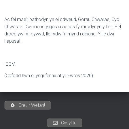
Ac fel mae’r bathodyn yn ei ddweud, Gorau Chwarae, Cyd
Chwarae. Dwi mond y gorau achos fy mrodyr yn y tîm. Pêl
droed yw fy mywyd, lle rydw i’n mynd i ddianc. Y lle dwi
hapusaf.
-EGM
(Cafodd hwn ei ysgrifennu at yr Ewros 2020)
Creu'r Wefan!
Cysylltu