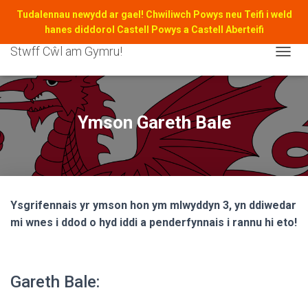
Tudalennau newydd ar gael! Chwiliwch Powys neu Teifi i weld
hanes diddorol Castell Powys a Castell Aberteifi
Stwff Cŵl am Gymru!
T
O
G
G
L
Ymson Gareth Bale
E
N
A
V
I
G
Ysgrifennais yr ymson hon ym mlwyddyn 3, yn ddiwedar
A
T
mi wnes i ddod o hyd iddi a penderfynnais i rannu hi eto!
I
O
N
Gareth Bale: